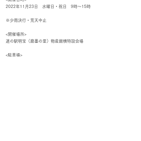
2022年11月23日　水曜日・祝日　9時～15時
※少雨決行・荒天中止
<開催場所>
道の駅明宝（磨墨の里）物産館横特設会場
<駐車場>
あり
​<新型コロナウイルス感染症予防対策>
ご入場の際はマスク着用の上、各イベントエリ
ア、店舗ごとの感染症対策（検温・手指の消
毒）にご協力をお願いいたします。
​<主催>
道の駅明宝トライアルイベント実行委員会　