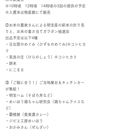
※10時頃　12時頃　14時頃の3回の提供の予定
※入賞米は物産館にて販売
②お米の農家さんによる明宝産の新米の計り売
りと、お米の重さ当てガラポン抽選会
出品予定は以下4種
・日出雲のめぐみ（ひずものめぐみ)※コシヒカ
リ
・氣良の庄（けらのしょう）※コシヒカリ
・餅米　
・にこまる
③「ご飯に合う！」ご当地屋台＆キッチンカー
が集結！
・明宝ハム（そぼろ丼など）
・めいほう鶏ちゃん研究会（鶏ちゃんライスな
ど）
・覇楼館（奥美濃カレー）
・ジビエ工房めいほう
・おかみさん（ぜんざい）