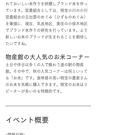
れておいしい米作りを研鑽しブランド米を作っ
ています。営農組合としては、明宝小川の小川
営農組合の日出雲のめぐみ（ひずものめぐみ）
を筆頭に、現在、気良地区、奥住の小保木地区
でブランド米作りの研究を行っています。より
新しいお米のブランドが生まれることを期待し
たいですね。
物産館の大人気のお米コーナー
土日や休日は多くの人で賑わう道の駅の物産
館。その中で、秋の人気コーナーは何といって
も「お米」です。食味値の高い明宝の農家さん
のお米を気軽に購入できます。明宝のお米はリ
ピーターが多いのも特徴的です。
イベント概要
<開催日時>