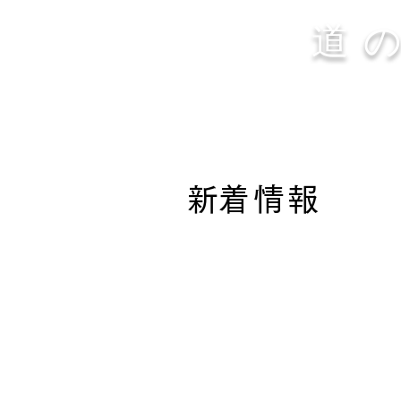
道
​新着情報