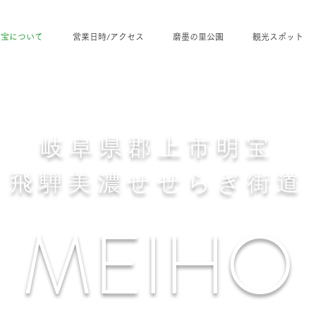
明宝について
営業日時/アクセス
磨墨の里公園
観光スポット
​岐阜県郡上市明宝
飛騨美濃せせらぎ街道
MEIHO