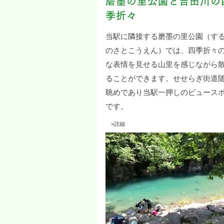
磨墨の里公園と吉田川の
季折々
当駅に隣接する磨墨の里公園（す
のさとこうえん）では、四季折々
な表情を見せる山里を感じながら
ることができます。せせらぎ街道
眺めであり当駅一押しのビュース
です。
​ >
詳細