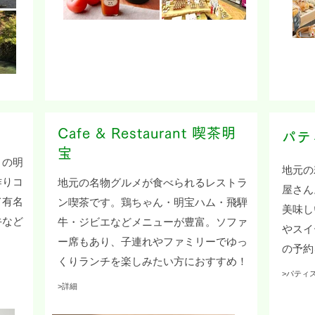
Cafe & Restaurant 喫茶明
パテ
宝
トの明
地元の
作りコ
地元の名物グルメが食べられるレストラ
屋さん
て有名
ン喫茶です。鶏ちゃん・明宝ハム・飛騨
美味し
牛など
牛・ジビエなどメニューが豊富。ソファ
やスイ
。
ー席もあり、子連れやファミリーでゆっ
の予約
くりランチを楽しみたい方におすすめ！
>パティス
>詳
細