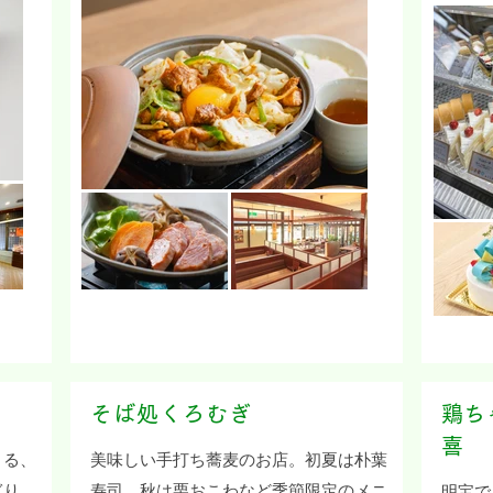
そば処くろむぎ
​鶏
喜
くる、
​美味しい手打ち蕎麦のお店。初夏は朴葉
ぎり。
寿司、秋は栗おこわなど季節限定のメニ
明宝で