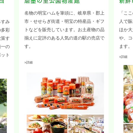
四
​磨墨の里公園物産館
​新
名物の明宝ハムを筆頭に、岐阜県・郡上
「ここ
市・せせらぎ街道・明宝の特産品・ギフ
人で賑
るすみ
トなどを販売しています。お土産物の品
ほか大
の多彩
揃えに定評のある人気の道の駅の売店で
や、コ
散策す
す。
ます
随一の
ポット
>
詳細
>
詳細