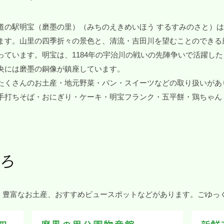
道の駅明宝（磨墨の里）（みちのえきめいほう するすみのさと）
ます。山里の四季折々の景色と、清流・吉田川を望むことのできる
っています。明宝は、
1184年
の
宇治川の戦いの
先陣争いで活躍した
央には磨墨の銅像が鎮座しています。
たくさんのお土産・地元野菜・パン・スイーツなどの取り扱いがあ
手打ちそば・おにぎり・ケーキ・明宝フランク・五平餅・鶏ちゃん
。
ろ
、豊富なお土産、おすすめビュースポットなどがあります。ごゆっ