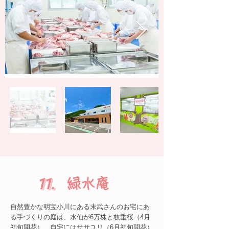
11.
緑水庵
自然豊かな明宝小川にある末武さんのお宅にあ
る手づくりの庭は、水仙が6万株と枝垂桜（4月
初旬開花）、自宅にはササユリ（6月初旬開花）