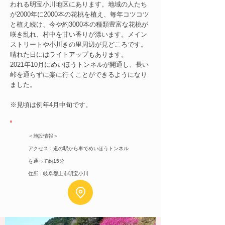
われる明宝小川地区にあります。地域の人たち
が2000年に2000本の花桃を植え、毎年コツコツ
と植え続け、今や約3000本の種類豊富な花桃が
咲き乱れ、村中を甘い香りが漂います。メイン
ストリートや小川きの里周辺が見どころです。
晴れた日にはライトアップもあります。
2021年10月にめいほうトンネルが開通し、長い
峠を通らずに楽に行くことができるようになり
ました。
※見頃は例年4月中旬です。
＜施設情報＞
アクセス：
道の駅から車でめいほうトンネル
を通って約15分
住所：岐阜郡上市明宝小川