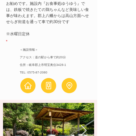
お勧めです。施設内『お食事処ゆうゆう』で
は、鉄板で焼きたての鶏ちゃんなど美味しい食
事が味わえます。郡上八幡からは高山方面へせ
せらぎ街道を通って車で約30分です
​※水曜日定休
＜施設情報＞
アクセス：道の駅から車で約20分
住所：岐阜郡上市明宝奥住3428-1
TEL:
0575-87-2080