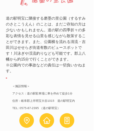
1.
道の駅明宝に隣接する磨墨の里公園（するすみ
のさとこうえん）のことは、まだご存知の方は
少ないかもしれません。道の駅の四季折々の多
彩な表情を見せる山里を感じながら散策するこ
とができます。また、公園横を流れる清流・吉
田川はせせらぎ街道有数のビュースポットで
す！川泳ぎや渓流釣りなども可能です。郡上八
幡から約15分で行くことができます。
​※公園内での事故などの責任は一切負いかねま
す。​
＜施設情報＞
アクセス：道の駅駐車場に車を停めて徒歩1分
住所：岐阜郡上市明宝大谷1015 道の駅明宝内
TEL:
0575-87-2395
（道の駅明宝）