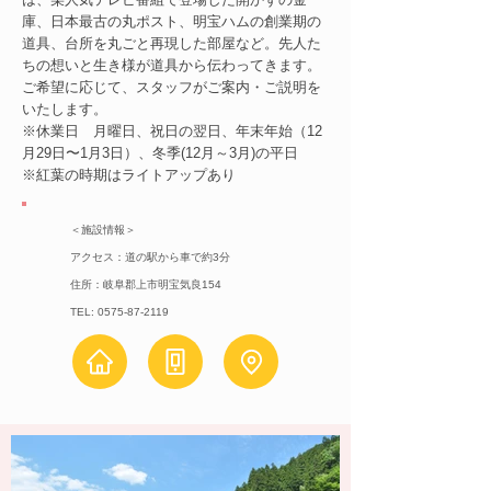
庫、日本最古の丸ポスト、明宝ハムの創業期の
道具、台所を丸ごと再現した部屋など。先人た
ちの想いと生き様が道具から伝わってきます。
ご希望に応じて、スタッフがご案内・ご説明を
いたします。
​※休業日 月曜日、祝日の翌日、年末年始（12
月29日〜1月3日）、冬季(12月～3月)の平日
​※紅葉の時期はライトアップあり
＜施設情報＞
アクセス：道の駅から車で約3分
住所：岐阜郡上市明宝気良154
TEL:
0575-87-2119