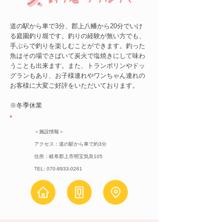
道の駅から車で3分、郡上八幡から20分でいけ
る庭園釣り堀です。釣りの経験が無い方でも、
手ぶらで釣りを楽しむことができます。釣った
魚はその場でさばいて炭火で塩焼きにして味わ
うことも出来ます。また、トランポリンやドッ
グランもあり、お子様連れやワンちゃん連れの
お客様に大変ご好評をいただいております。
​※冬季休業
＜施設情報＞
アクセス：道の駅から車で約3分
住所：岐阜郡上市明宝気良105
TEL:
070-8933-0261