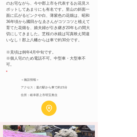
のお宅ながら、今や郡上市を代表するお花見ス
ポットしてあまりにも有名です。里山の斜面一
面に広がるピンクや白、薄紫色の花畑は、昭和
36年頃から國田かなゑさんがコツコツと植えて
育てた花畑を、娘夫婦が引き継ぎ20年もの間大
切にしてきました。芝桜の水鏡は写真映え間違
いなし！郡上八幡からは車で約30分です。
※見頃は例年4月中旬です。
※個人宅のため電話不可。中型車・大型車不
可。
＜施設情報＞
アクセス：
道の駅から車で約15分
住所：岐阜郡上市明宝
​奥住