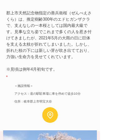
郡上市天然記念物指定の善兵衛桜（ぜんべえさ
くら）は、推定樹齢300年のエドヒガンザクラ
で、支えなしの一本桜としては国内最大級で
す。見事な立ち姿でこれまで多くの人を惹き付
けてきましたが、2021年5月の大雨の日に巨体
を支える太枝が折れてしまいました。しかし、
折れた枝の下には新しい芽が吹き出てており、
力強い生命力を見せてくれています。
※見頃は例年4月初旬です。
＜施設情報＞
アクセス：道の駅駐車場に車を停めて徒歩10分
住所：岐阜郡上市明宝大谷