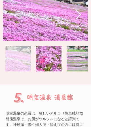
5.
​明宝温泉 湯星館
明宝温泉の泉質は、珍しいアルカリ性単純弱放
射能温泉で、お肌がツルツルになると評判で
す。神経痛・慢性婦人病・冷え症の方には特に