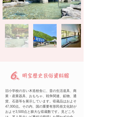
6.
明宝歴史民俗資料館
旧小学校の古い木造校舎に、昔の生活道具、商
業・産業器具、おもちゃ、戦争関連、鉱物、通
貨、石器等を展示しています。収蔵品はおよそ
47,000点。その内、国の重要有形民俗文化財が
およそ3,500点と膨大な収蔵数です。見どころ
は、某人気テレビ番組で登場した開かずの金