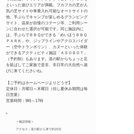
といった遊びエリアが満載。フカフカの芝が人
気の芝サイトや車乗入れ可能なオートサイトの
他、手ぶらでキャンプが楽しめるグランピング
サイト、温泉が自慢のコテージ等、ご利用シー
ンに合わせた選択が可能です。同じ施設内に
は、手ぶらでＢＢＱができる「めいほうＢＢＱ
ＰＡＲＫ」や、ジップラインやアクロスパイダ
ー（空中トランポリン）、カヌーといった体験
ができるアクティビティ施設「ＡＳＯＢＯＴ」
（予約制）もあります。道の駅からちょっと足
を延ばしてご家族で是非、非日常の大自然へ遊
びに来てくださいね。
​【ご予約はホームページよりどうぞ】
定休日：月曜日～木曜日（但し夏休み期間は毎
日営業）
営業時間：9時～17時
＜施設情報＞
アクセス：道の駅から車で約20分