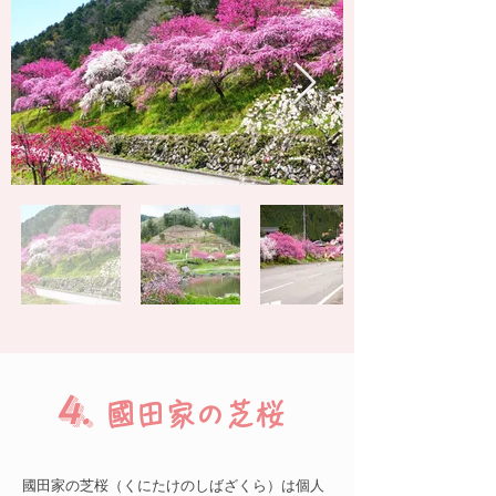
4.
​國田家の芝桜
國田家の芝桜（くにたけのしばざくら）は個人