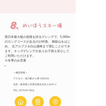
8.
めいほうスキー場
西日本最大級の規模を誇るゲレンデで、5,000m
のロングコースがあるのが特徴。 御嶽山をはじ
め、 北アルプス＆白山連峰まで望むことができ
ます。キッズゲレンデがありお子様も安心して
ご利用いただけます。
​※冬季のみ営業
＜施設情報＞
アクセス：道の駅から車で約20分
住所：岐阜郡上市明宝奥住水沢上3447-1
TEL:
0575-87-2811