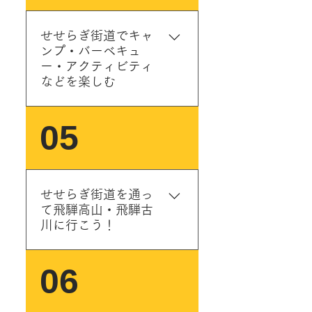
メ! 郡上市を代表する春のお
ます。お土産も充実！エメ
のスポットでお楽しみくだ
花見スポット！里山の斜面
ラルドグリーンの吉田川は
さい！ ①せせらぎ街道の宿
せせらぎ街道でキャ
と田んぼを使った芝桜の水
一見の価値あり！ ＞詳細 ②
たかお ＜八幡町口明方の
ンプ・バーベキュ
鏡が映えます！ >詳細 <4月
道の駅パスカル清見 🌈オス
サイクリングの拠点＞ 明宝
ー・アクティビティ
下旬から5月上旬> 大原カタ
スメ! 地元の食材を使った創
方面せせらぎ街道がおすす
などを楽しむ
クリ群生地 <4月下旬から5
作料理が楽しめる！ランチ
めのサイクリングコース。
月上旬> 西光寺の枝垂れザク
をテラス席で食べられる！
吉田川の対岸を通るルート
ラ 四十八滝山野草公園 飛騨
せせらぎ街道には豊かな自
05
清流・馬瀬川まで下りてい
（八幡町市島）は車も少な
古川にある公園です。季節
然環境を活かしたキャン
けます。 ③明宝ジェラート
く美しい里山が広がってい
にごとの花が楽しむことが
プ・アウトドア施設などが
本店 🌈オススメ! 道の駅明
る。道の駅明宝までは約10
できます。 <5月下旬～6月
あります。 お気に入りのス
宝の向かいにありアクセス
ｋｍ、比較的緩やかな登り
中旬 > クリンソウ（写真）
ポットでゆっくりとお楽し
しやすい！本格イタリアン
せせらぎ街道を通っ
勾配。 ②こもれび広場 ＜自
約 150,000本 <6月中旬～7
みください！ ①郡上八幡リ
ジェラートが郡上でも食べ
て飛騨高山・飛騨古
然散策・紅葉狩り＞ 🌈オス
月上旬 > ササユリ 約 20,000
バーウッドオートキャンプ
川に行こう！
られますよ。 ④ライダーズ
スメ! 紅葉も新緑も抜群に美
本 <7月上旬～8月上旬> アジ
場 ＜キャンプ・BBQ＞ ②
カフェ・アグスタ 🌈オス
しい、せせらぎ街道の人気
サイ（紫陽花）約 5,000株
めいほうキャンプ場 ＜キ
スメ! バイカーたちの御用
のビュースポットです！ ③
飛騨高山・飛騨古川は、北
06
ャンプ・オートキャンプ・
達！！地元食材を使ったオ
西ウレ峠遊歩道 ＜自然散
アルプスなど雄大な自然に
BBQ・川遊び・渓流釣り＞
リジナルメニューが人気の
策・紅葉狩り＞ 🌈オススメ!
囲まれ古き良き文化を色濃
🌈オススメ! 清流の真横にあ
カフェです！飛騨牛カレ
せせらぎ街道の最高地点に