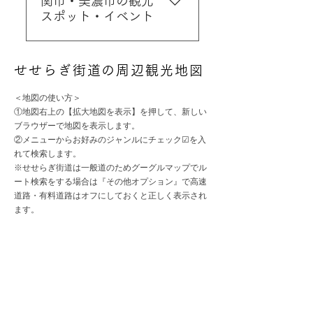
関市・美濃市の観光
⑧cafe＆studio nock nock
自然散策・紅葉狩り＞ 大倉
オススメ! 古き良き飛騨高山
佐からめいほうトンネル・
りや ＜マス釣り＞ 🌈オス
スポット・イベント
始まりは寛永年間（1624～
地元民おすすめ・御用達の
滝から高山方面へ1kmほど
の暮らしと文化が残る城下
大規模林道・国道257号線を
スメ! 手ぶらでOK！初心者
1644）時の郡上藩主・遠藤
評判のカフェ
行った沿道の駐車場からす
町、商人町です。みたらし
通る、明宝小川・馬瀬・下
OK！釣った魚を焼いて食べ
慶隆但馬守が武士と領民の
岐阜市・愛知県方面・関西
ぐに下りて行ける滝。落差
だんごや飛騨牛串、伝統工
呂方面への道 ※2025年7月
られます！トランポリンや
融和を図るために催された
せせらぎ街道の周辺観光地図
方面から一般道でせせらぎ
は低いが清流・川上川を象
芸、造り酒屋などが立ち並
～12月まで馬瀬～明宝小川
ドッグランもあります！※
とされます。お盆の8月13日
街道へ行く場合は、関市や
徴する美しい風景。 ⑥梁谷
び散策ができます。 ②飛騨
間間の大規模林道が、道路
冬季休業 ＞詳細 ⑤コテー
​＜地図の使い方＞
～16日までの4日間は、夜を
美濃市にも道の駅や有名観
山（やなだにやま） ＜トレ
高山 宮川朝市 高山の有名
工事のため通行できませ
①地図右上の【拡大地図を表示】を押して、新しい
ジ・ストロープンハウス
徹して踊り明かす【徹夜お
光スポットがありますので
ッキング・登山＞ 🌈オスス
な朝市です。営業：4月～12
ブラウザーで地図を表示します。
ん。 C：明宝畑佐からこも
＜コテージ＞ ライダースカ
どり】が行われます。10種
ぜひお立ち寄りください。
メ せせらぎ街道からめいほ
②メニューからお好みのジャンルにチェック☑を入
月 7:00～12:00 1月～3
れびロードを通って和良・
フェ・アグスタに併設 ⑥バ
類の踊りがあり比較的簡単
れて検索します。
＜関市・美濃市の道の駅＞
うトンネルを通って明宝小
月 8:00～12:00※最新情報
金山・下呂方面へ ※明宝～
ーベキューハウスピッコ
に踊れ、地元の方はもとよ
※せせらぎ街道は一般道のためグーグルマップでル
①道の駅ラステンほらど ②
川へ、郡上市と下呂市との
をご確認ください。 ③飛騨
和良で峠を越えるがそのあ
ロ ＜BBQ＞ ライダースカ
ート検索をする場合は『その他オプション』で高速
り観光客の方でも踊りの輪
道の駅むげ川 ③道の駅平
境目にある人気の山。標高
大鍾乳洞 膨大な時間と大
とは比較的スムーズな道の
道路・有料道路はオフにしておくと正しく表示され
フェ・アグスタに併設 ⑦パ
に入れることから、例年市
成 ④道の駅美濃にわか茶屋
1213ｍ、日本海側と太平洋
自然が作り上げた驚異の鍾
ます。
り。 D：郡上八幡から国道
スカル清見オートキャンプ
内外からたくさんの方が参
⑤道の駅美並（美濃寄りの
側の植生を持ち季節ごとの
乳洞 ④乗鞍山麓 五色が原
256号線で堀越峠を通って和
場 ＜オートキャンプ＞ ⑧
加します。2022年11月にユ
郡上市内） ＜関市・美濃市
花が咲き、紅葉も美しい。
の森 雄大な乗鞍岳の裾野に
良・金山・下呂方面へ ※つ
清見すのまたオートキャン
ネスコ無形文化遺産に風流
の観光スポット＞ ①せきて
晴れた日には御嶽山・乗鞍
広がる深く神秘的な森を専
づら折りの峠を通ります。
プ場 ＜キャンプ・オート
踊の一つとして登録されま
らす・岐阜関刃物会館 🌈オ
岳・北アルプスの眺望が素
門ガイドと歩く珠玉のツア
※通行止めの場合があり
キャンプ＞
した。※日程は最新情報を
ススメ！ 関市の中心街にあ
晴らしい！
ー（要予約） ⑤奥飛騨温泉
E：郡上八幡から国道256号
ご確認ください ②郡上八幡
る観光商業施設。関市の観
郷 岐阜県有数の温泉地。
線から大規模林道を通るコ