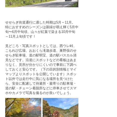
せせらぎ街道通行に適した時期は5月～11月。
特におすすめのシーズンは新緑が萌え輝く5月中
旬〜6月中旬頃、山々が紅葉で染まる10月中旬
～11月上旬頃です！
見どころ・写真スポットとしては、西ウレ峠、
こもれび広場、おおくら滝遊歩道、巣野俣のせ
せらぎ駐車場、道の駅明宝、道の駅パスカル清
見などです。沿道にスポットなどの看板はあま
りなく、見所が分かりにくいので事前に下調べ
しておくと安心です。（下の目的別情報とマイ
マップよりスポットを公開しています）
スポッ
ト以外では走行中に気になる場所を見つけた
ら、安全に配慮して待避所・最寄りの駐車場・
道の駅・チェーン着脱所などに停車させてスマ
ホやカメラで写真を撮るのが良いでしょう。