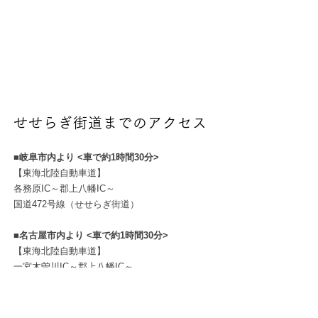
城 🌈オススメ！ 日本最古の
光案内所や、世界に誇る刃
平湯・福地・新平湯・栃
ース。 <下呂市の道の駅> ①
木造再建城で、天守閣から
物の販売、特産品販売、カ
尾・新穂高の５つの温泉地
道の駅 南飛騨小坂はなも
は城下町や山並が一望でき
ワイイカフェを併設してい
⑥新穂高ロープウェイ 🌈オ
も ②道の駅 馬瀬美輝の里
ます。新緑と紅葉をバック
ます。 ②フェザーミュージ
ススメ! 日本初の２階建てゴ
③道の駅 飛騨金山ぬく森
に取るお城は写真映え抜
アム カミソリの歴史や文
ンドラで標高2,156ｍの雲上
の里温泉 <下呂市のおすすめ
群！！せせらぎ街道と併せ
化を学べます ③名もなき池
の世界へ行くことができま
スポット> ①下呂温泉 日
ていきたい人気スポットで
（ 通称：モネの池） 🌈オス
す。 2022年10月西穂高口駅
本三名泉のひとつと称され
せせらぎ街道までのアクセス
す。 ③郡上八幡の町並み
スメ！ 透明度の高い池に咲
の屋上にある展望台がリニ
た天下の名泉！東海地区を
水とおどりの城下町をゆっ
く睡蓮がとても美しい、ま
ューアルしました。西穂高
代表する名湯のひとつで
■岐阜市内より <
車で約1時間30分>
くりとお楽しみいただけま
るでクロード・モネの絵画
岳、槍ヶ岳、笠ヶ岳などの
す。下呂温泉は2022年『世
【東海北陸自動車道】
す。旧庁舎記念館、いがわ
『睡蓮』のよう。フォトジ
北アルプスの山々の360度の
界の持続可能な観光地100
各務原IC～郡上八幡IC～
小径、やなか水のこみち、
ェニックな人気スポットで
大パノラマがお楽しみいた
選』に選出されました。 ②
国道472号線（せせらぎ街道）
宗祇水、まちなみ交流館、
す！ ④小瀬鵜飼 1300年続
だけます！ ⑦瀬戸川と白壁
小坂の滝めぐり 岐阜の宝も
城下町プラザ、新町、本
く伝統魚法。国の重要無形
土蔵街 飛騨古川の情緒豊
■名古屋市内より <
車で約1時間30分>
の第1号！200以上もの滝が
町、職人町、柳町などは定
文化財。御料鵜飼いを行っ
【東海北陸自動車道】
かな景観・酒蔵めぐり。 ⑧
轟く壮大な水の森。県指定
番スポットです。グルメや
て皇室に鮎を献上していま
一宮木曽川IC～郡上八幡IC～
宇津江四十八滝公園 全国自
天然記念物「巌立」は御嶽
お土産のほか日用品などの
国道472号線（せせらぎ街道）
す。 幽玄の世界を体験でき
然100選地、岐阜県名水50
の溶岩の絶壁。公園の中に
お店も楽しいです。 ④さん
る鵜飼い観覧ツアーが人
選、飛騨・美濃紅葉33選に
ある三ッ滝までは延長600m
ぷる工房 🌈オススメ! 郡
■関西方面より
<車で約3時間>
気。超おススメです！ 期