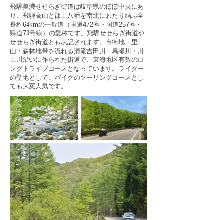
飛騨美濃せせらぎ街道は岐阜県のほぼ中央にあ
り、飛騨高山と郡上八幡を南北にわたり結ぶ全
長約64kmの一般道（国道472号・国道257号・
県道73号線）の愛称です。飛騨せせらぎ街道や
せせらぎ街道とも表記されます。市街地・里
山・森林地帯を流れる清流吉田川・馬瀬川・川
上川沿いに作られた街道で、東海地区有数のロ
ングドライブコースとなっています。ライダー
の聖地として、バイクのツーリングコースとし
ても大変人気です。