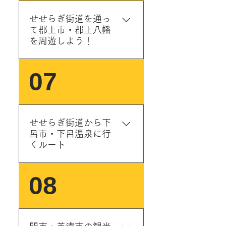
く残す、岐阜県を代表する
る山林の中にあるキャンプ
ー、鶏ちゃんホットサンド
ある遊歩道です！静かな水
観光スポットの一つです！
場。道の駅明宝に隣接して
せせらぎ街道を通っ
がおすすめです☆写真の明
の流れと鳥の声に癒されま
岐阜市・関西・愛知方面か
て郡上市・郡上八幡
おり、肉や野菜やお酒など
宝ジビエカレーは鹿肉のす
す！ ※豪雨被害により奥の
ら下道で行く場合は国道156
を周遊しよう！
の買い出しに便利！綺麗な
ね肉がゴロゴロ入った傑作
遊歩道は通行止めとなって
号線～せせらぎ街道を経由
吉田川で川遊びもできま
メニュー！おすすめです！
おりますが池の周りは周遊
していくことができます。
す。道具のレンタルもあり
＜郡上市の道の駅＞ ①道の
川辺のテラスBBQは要予
07
可能。 ④おおくら滝遊歩
（日帰り可・連泊もオスス
ます。※冬季休業 ＞詳細 ③
駅明宝（磨墨の里） ②道の
約。＞詳細 ⑤明宝温泉 湯
道 ＜滝めぐり・紅葉狩
メ） <飛騨高山・飛騨古川の
めいほう高原キャンプフィ
駅古今伝授の里やまと ③道
星館 🌈オススメ! 下呂温
り・トレッキング＞ いくつ
道の駅> ①道の駅ななもり清
ールド ＜アクティビテ
の駅 清流の里・しろとり ④
泉とほぼ同じ成分のアルカ
も現れる滝と巨岩とコース
見 ②道の駅アルプ飛騨古川
ィ・キャンプ・BBQなど＞
道の駅 白尾ふれあいパーク
リ性単純弱放射能温泉！日
が圧巻！車で滝見展望台で
（飛騨産直市そやな） ③道
せせらぎ街道から下
🌈オススメ! バーベキュー
⑤道の駅 白山文化の里長滝
帰り入浴ならこちらがおす
上がることもできます。（2
呂市・下呂温泉に行
の駅飛騨古川いぶし ④道の
や、ジップラインやアクロ
⑥道の駅大日岳 ⑦道の駅美
すめ！お食事処もありま
くルート
枚目の写真） ※足元はスニ
駅奥飛騨温泉上宝 ⑤道の駅
スパイダー（空中トランポ
並 ⑧道の駅和良 ＜郡上市の
す。＞詳細 ⑤木挽小屋 数
ーカーか登山靴、服装は長
宙（スカイ）ドーム神岡 ⑥
リン）、カヌーといった体
観光スポット・行事＞ ①郡
量限定の大五平餅 ⑥そば処
袖長ズボンが望ましいで
道の駅モンデウス飛騨位山
<下呂温泉までの4ルート>
08
験ができるアクティビティ
上踊り（ぐじょうおどり）
清見庵おおくら 人気のお
す。 ※車で行く場合はすれ
⑦道の駅飛騨街道なぎさ ⑧
A：道の駅パスカル清見から
施設「ＡＳＯＢＯＴ」（予
🌈オススメ! 郡上踊りは郡上
蕎麦やさん ⑦ウッドフォー
違うのには車幅が狭いで
道の駅ひだ朝日村 <飛騨高
国道257号線を通って馬瀬・
約制）がおすすめ！ ※営業
八幡の夏の風物詩で、7月初
ラム飛騨 飛騨清見の観光
す。 ※一部道が改修中の場
山・飛騨古川の人気スポッ
下呂方面へ ※特に冬季は凍
は10月末まで。冬季はスキ
旬～9月初旬の間、30夜以上
案内・クラフトの展示販売
合があります。 ⑤平滝 ＜
ト> ①飛騨高山 古い町並 🌈
結・積雪注意。 B：明宝畑
ー場 ＞詳細 ④釣り堀つりぼ
行われる盆踊りです。その