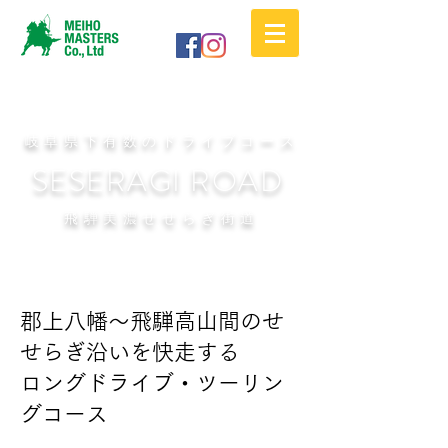
​岐阜県下有数のドライブコース
SESERAGI ROAD
​飛騨美濃せせらぎ街道
郡上八幡～飛騨高山間のせ
せらぎ沿いを快走する
ロングドライブ・ツーリン
グコース