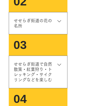
02
寄れる休憩所やトイレを備
え、地元のグルメ・ラン
チ・スイーツ・見どころス
ポットなども楽しめるオア
せせらぎ街道の花の
シスです。せせらぎ街道の
名所
道の駅は清流に面してお
り、癒しスポットとして人
自然の息吹・移ろいを感じ
03
気があります。また、せせ
ながら過ごせるせせらぎ街
らぎ街道にはたくさんの人
道には、シーズンにより素
気のグルメのお店などがあ
敵なお花畑に出会うことが
ります！代表的なお店・施
できます。※最新情報をご
設をご紹介します。 ①道の
せせらぎ街道で自然
確認くださいませ <4月上旬
駅明宝（磨墨の里） 🌈オス
散策・紅葉狩り・ト
> 善兵衛桜 🌈オススメ! 樹齢
レッキング・サイク
スメ! 飲食店が10店舗ありラ
約300年のエドヒガンザク
リングなどを楽しむ
ンチに最適！レストラン喫
ラ。道の駅明宝から徒歩5分
茶、蕎麦、和食、おにぎ
です。 >詳細 <4月中旬～4月
り、明宝フランクなど串も
せせらぎ街道には豊かな自
04
下旬> 國田家の芝桜（くにた
の、鶏ちゃん、焼き魚、洋
然で楽しめる散策ルートな
けのしばざくら） 🌈オスス
菓子（ケーキ）などがあり
どがあります。お気に入り