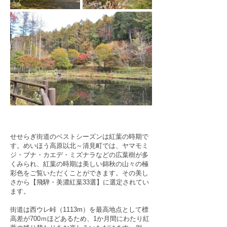
せせらぎ街道のベストシーズンは紅葉の時期で
す。めいほう高原以北～清見町では、ヤマモミ
ジ・ブナ・カエデ・ミズナラなどの広葉樹が多
くみられ、紅葉の時期は美しい錦秋の山々の極
彩色をご覧いただくことができます。その美し
さから【飛騨・美濃紅葉33選】に選定されてい
ます。
街道は西ウレ峠（1113m）を最高地点として標
高差が700ｍほどあるため、1か月間にわたり紅