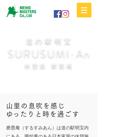
​道の駅明宝
SURUSUMI-An
休憩処 磨墨庵
山里の息吹を感じ
​ゆったりと時を過ごす
磨墨庵（するすみあん）は道の駅明宝内
にある、囲炉裏のある日本家屋の休憩施